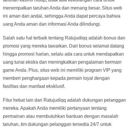
menempatkan taruhan Anda dan menang besar. Situs web
ini aman dan andal, sehingga Anda dapat percaya bahwa
uang Anda aman dan informasi Anda dilindungi.
Salah satu hal terbaik tentang Ratujudiqq adalah bonus dan
promosi yang mereka tawarkan. Dari bonus selamat datang
hingga promosi harian, selalu ada cara untuk mendapatkan
uang tunai ekstra dan meningkatkan pengalaman bermain
game Anda. Plus, situs web ini memiliki program VIP yang
memberi penghargaan kepada pemain loyal dengan
fasilitas dan manfaat eksklusif.
Fitur hebat lain dari Ratujudiqq adalah dukungan pelanggan
mereka. Apakah Anda memiliki pertanyaan tentang
permainan atau membutuhkan bantuan dengan masalah
taruhan, tim dukungan pelanggan tersedia 24/7 untuk