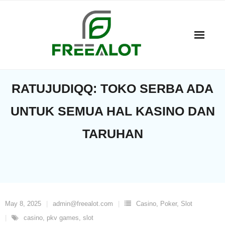
Skip
to
content
RATUJUDIQQ: TOKO SERBA ADA
UNTUK SEMUA HAL KASINO DAN
TARUHAN
May 8, 2025
admin@freealot.com
Casino
,
Poker
,
Slot
casino
,
pkv games
,
slot