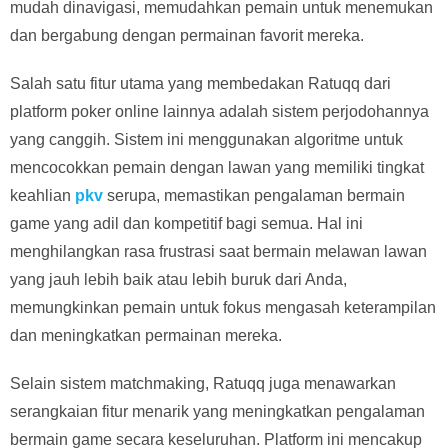
mudah dinavigasi, memudahkan pemain untuk menemukan
dan bergabung dengan permainan favorit mereka.
Salah satu fitur utama yang membedakan Ratuqq dari
platform poker online lainnya adalah sistem perjodohannya
yang canggih. Sistem ini menggunakan algoritme untuk
mencocokkan pemain dengan lawan yang memiliki tingkat
keahlian
pkv
serupa, memastikan pengalaman bermain
game yang adil dan kompetitif bagi semua. Hal ini
menghilangkan rasa frustrasi saat bermain melawan lawan
yang jauh lebih baik atau lebih buruk dari Anda,
memungkinkan pemain untuk fokus mengasah keterampilan
dan meningkatkan permainan mereka.
Selain sistem matchmaking, Ratuqq juga menawarkan
serangkaian fitur menarik yang meningkatkan pengalaman
bermain game secara keseluruhan. Platform ini mencakup