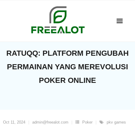
Skip
to
content
RATUQQ: PLATFORM PENGUBAH
PERMAINAN YANG MEREVOLUSI
POKER ONLINE
Oct 11, 2024
admin@freealot.com
Poker
pkv games