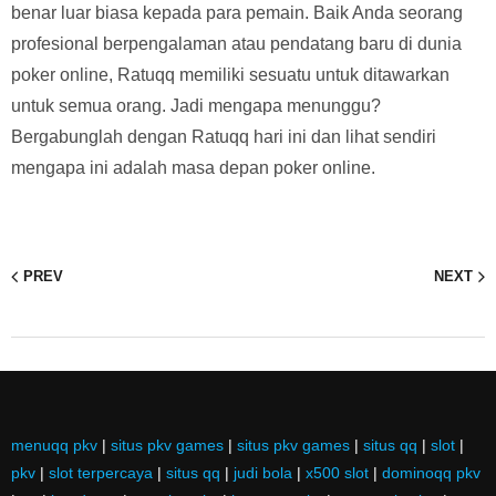
benar luar biasa kepada para pemain. Baik Anda seorang
profesional berpengalaman atau pendatang baru di dunia
poker online, Ratuqq memiliki sesuatu untuk ditawarkan
untuk semua orang. Jadi mengapa menunggu?
Bergabunglah dengan Ratuqq hari ini dan lihat sendiri
mengapa ini adalah masa depan poker online.
PREV
NEXT
menuqq pkv
|
situs pkv games
|
situs pkv games
|
situs qq
|
slot
|
pkv
|
slot terpercaya
|
situs qq
|
judi bola
|
x500 slot
|
dominoqq pkv