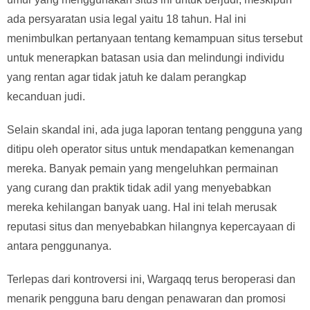
ada persyaratan usia legal yaitu 18 tahun. Hal ini
menimbulkan pertanyaan tentang kemampuan situs tersebut
untuk menerapkan batasan usia dan melindungi individu
yang rentan agar tidak jatuh ke dalam perangkap
kecanduan judi.
Selain skandal ini, ada juga laporan tentang pengguna yang
ditipu oleh operator situs untuk mendapatkan kemenangan
mereka. Banyak pemain yang mengeluhkan permainan
yang curang dan praktik tidak adil yang menyebabkan
mereka kehilangan banyak uang. Hal ini telah merusak
reputasi situs dan menyebabkan hilangnya kepercayaan di
antara penggunanya.
Terlepas dari kontroversi ini, Wargaqq terus beroperasi dan
menarik pengguna baru dengan penawaran dan promosi