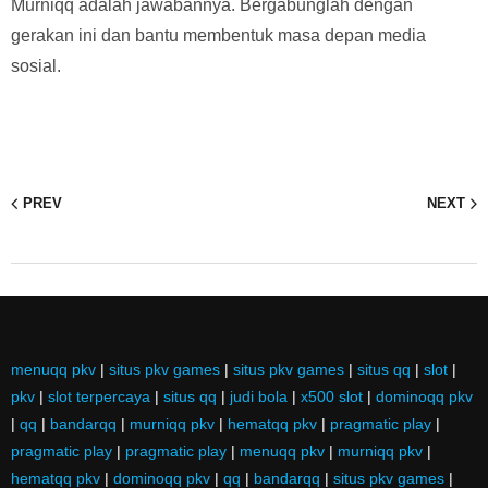
Murniqq adalah jawabannya. Bergabunglah dengan
gerakan ini dan bantu membentuk masa depan media
sosial.
PREV
NEXT
menuqq pkv
|
situs pkv games
|
situs pkv games
|
situs qq
|
slot
|
pkv
|
slot terpercaya
|
situs qq
|
judi bola
|
x500 slot
|
dominoqq pkv
|
qq
|
bandarqq
|
murniqq pkv
|
hematqq pkv
|
pragmatic play
|
pragmatic play
|
pragmatic play
|
menuqq pkv
|
murniqq pkv
|
hematqq pkv
|
dominoqq pkv
|
qq
|
bandarqq
|
situs pkv games
|