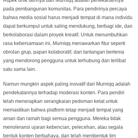
Aspek unik lainnya dari Murniqq adalah penekanannya
pada pembangunan komunitas. Para pendirinya percaya
bahwa media sosial harus menjadi tempat di mana individu
dapat berkumpul untuk saling mendukung, berbagi ide, dan
berkolaborasi dalam proyek kreatif. Untuk menumbuhkan
rasa kebersamaan ini, Murniqq menawarkan fitur seperti
obrolan grup, papan kolaboratif, dan tantangan bertema
yang mendorong pengguna untuk terhubung dan terlibat
satu sama lain.
Namun mungkin aspek paling inovatif dari Murniqq adalah
pendekatannya terhadap moderasi konten. Para pendiri
telah menerapkan serangkaian pedoman ketat untuk
memastikan bahwa platform tetap menjadi tempat yang
aman dan ramah bagi semua pengguna. Mereka tidak
menoleransi ujaran kebencian, pelecehan, atau segala
bentuk konten berbahaya, dan telah membentuk tim