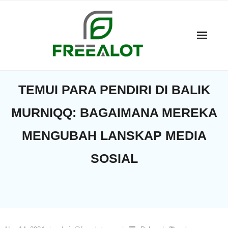
Skip
to
content
TEMUI PARA PENDIRI DI BALIK
MURNIQQ: BAGAIMANA MEREKA
MENGUBAH LANSKAP MEDIA
SOSIAL