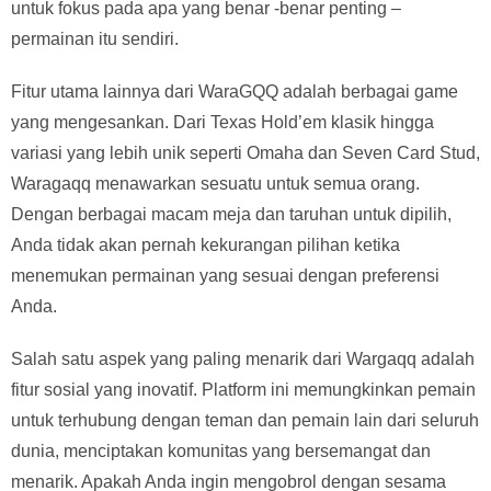
untuk fokus pada apa yang benar -benar penting –
permainan itu sendiri.
Fitur utama lainnya dari WaraGQQ adalah berbagai game
yang mengesankan. Dari Texas Hold’em klasik hingga
variasi yang lebih unik seperti Omaha dan Seven Card Stud,
Waragaqq menawarkan sesuatu untuk semua orang.
Dengan berbagai macam meja dan taruhan untuk dipilih,
Anda tidak akan pernah kekurangan pilihan ketika
menemukan permainan yang sesuai dengan preferensi
Anda.
Salah satu aspek yang paling menarik dari Wargaqq adalah
fitur sosial yang inovatif. Platform ini memungkinkan pemain
untuk terhubung dengan teman dan pemain lain dari seluruh
dunia, menciptakan komunitas yang bersemangat dan
menarik. Apakah Anda ingin mengobrol dengan sesama