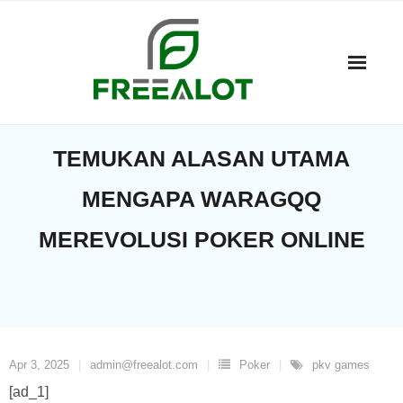
Skip
to
content
TEMUKAN ALASAN UTAMA
MENGAPA WARAGQQ
MEREVOLUSI POKER ONLINE
Apr 3, 2025
admin@freealot.com
Poker
pkv games
[ad_1]