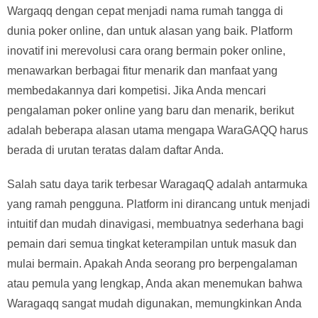
Wargaqq dengan cepat menjadi nama rumah tangga di
dunia poker online, dan untuk alasan yang baik. Platform
inovatif ini merevolusi cara orang bermain poker online,
menawarkan berbagai fitur menarik dan manfaat yang
membedakannya dari kompetisi. Jika Anda mencari
pengalaman poker online yang baru dan menarik, berikut
adalah beberapa alasan utama mengapa WaraGAQQ harus
berada di urutan teratas dalam daftar Anda.
Salah satu daya tarik terbesar WaragaqQ adalah antarmuka
yang ramah pengguna. Platform ini dirancang untuk menjadi
intuitif dan mudah dinavigasi, membuatnya sederhana bagi
pemain dari semua tingkat keterampilan untuk masuk dan
mulai bermain. Apakah Anda seorang pro berpengalaman
atau pemula yang lengkap, Anda akan menemukan bahwa
Waragaqq sangat mudah digunakan, memungkinkan Anda