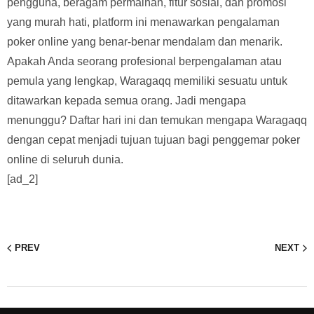
pengguna, beragam permainan, fitur sosial, dan promosi
yang murah hati, platform ini menawarkan pengalaman
poker online yang benar-benar mendalam dan menarik.
Apakah Anda seorang profesional berpengalaman atau
pemula yang lengkap, Waragaqq memiliki sesuatu untuk
ditawarkan kepada semua orang. Jadi mengapa
menunggu? Daftar hari ini dan temukan mengapa Waragaqq
dengan cepat menjadi tujuan tujuan bagi penggemar poker
online di seluruh dunia.
[ad_2]
PREV
NEXT