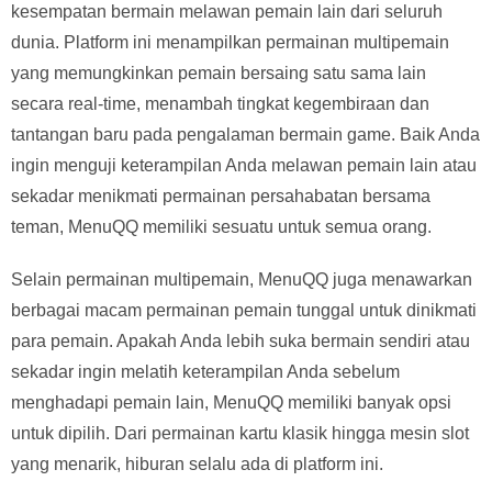
kesempatan bermain melawan pemain lain dari seluruh
dunia. Platform ini menampilkan permainan multipemain
yang memungkinkan pemain bersaing satu sama lain
secara real-time, menambah tingkat kegembiraan dan
tantangan baru pada pengalaman bermain game. Baik Anda
ingin menguji keterampilan Anda melawan pemain lain atau
sekadar menikmati permainan persahabatan bersama
teman, MenuQQ memiliki sesuatu untuk semua orang.
Selain permainan multipemain, MenuQQ juga menawarkan
berbagai macam permainan pemain tunggal untuk dinikmati
para pemain. Apakah Anda lebih suka bermain sendiri atau
sekadar ingin melatih keterampilan Anda sebelum
menghadapi pemain lain, MenuQQ memiliki banyak opsi
untuk dipilih. Dari permainan kartu klasik hingga mesin slot
yang menarik, hiburan selalu ada di platform ini.