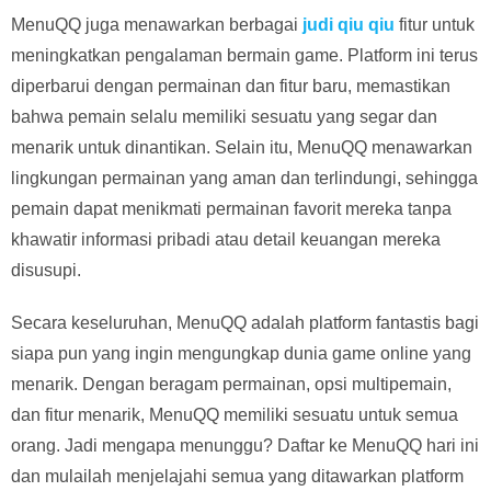
MenuQQ juga menawarkan berbagai
judi qiu qiu
fitur untuk
meningkatkan pengalaman bermain game. Platform ini terus
diperbarui dengan permainan dan fitur baru, memastikan
bahwa pemain selalu memiliki sesuatu yang segar dan
menarik untuk dinantikan. Selain itu, MenuQQ menawarkan
lingkungan permainan yang aman dan terlindungi, sehingga
pemain dapat menikmati permainan favorit mereka tanpa
khawatir informasi pribadi atau detail keuangan mereka
disusupi.
Secara keseluruhan, MenuQQ adalah platform fantastis bagi
siapa pun yang ingin mengungkap dunia game online yang
menarik. Dengan beragam permainan, opsi multipemain,
dan fitur menarik, MenuQQ memiliki sesuatu untuk semua
orang. Jadi mengapa menunggu? Daftar ke MenuQQ hari ini
dan mulailah menjelajahi semua yang ditawarkan platform