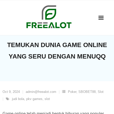
Skip
to
content
TEMUKAN DUNIA GAME ONLINE
YANG SERU DENGAN MENUQQ
Oct 9, 2024
admin@freealot.com
Poker
,
SBOBET88
,
Slot
judi bola
,
pkv games
,
slot
Game online telah menjadi bentuk hiburan yang populer