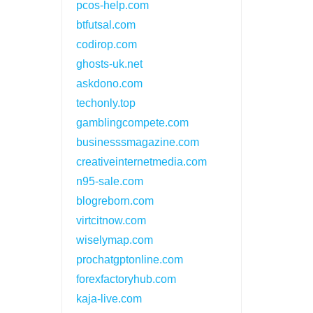
pcos-help.com
btfutsal.com
codirop.com
ghosts-uk.net
askdono.com
techonly.top
gamblingcompete.com
businesssmagazine.com
creativeinternetmedia.com
n95-sale.com
blogreborn.com
virtcitnow.com
wiselymap.com
prochatgptonline.com
forexfactoryhub.com
kaja-live.com