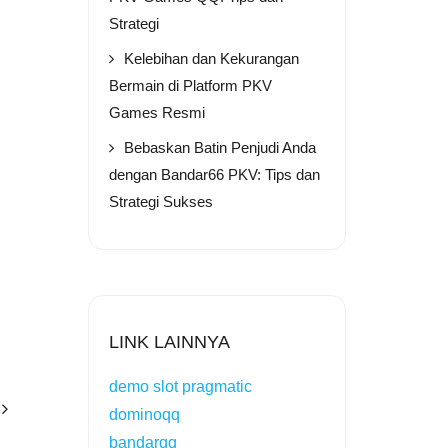
Strategi
Kelebihan dan Kekurangan
Bermain di Platform PKV
i
Games Resmi
Bebaskan Batin Penjudi Anda
dengan Bandar66 PKV: Tips dan
n
Strategi Sukses
LINK LAINNYA
demo slot pragmatic
dominoqq
bandarqq