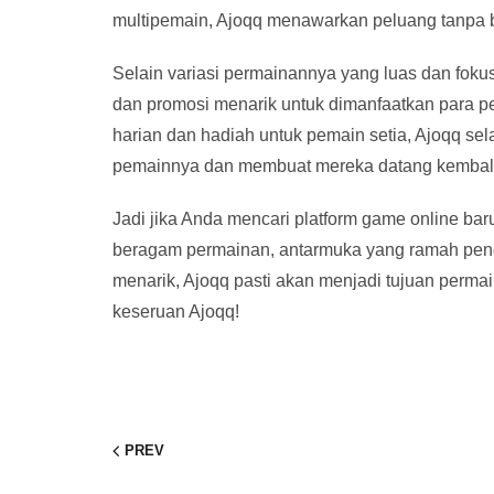
multipemain, Ajoqq menawarkan peluang tanpa bat
Selain variasi permainannya yang luas dan foku
dan promosi menarik untuk dimanfaatkan para p
harian dan hadiah untuk pemain setia, Ajoqq s
pemainnya dan membuat mereka datang kembali
Jadi jika Anda mencari platform game online ba
beragam permainan, antarmuka yang ramah pengg
menarik, Ajoqq pasti akan menjadi tujuan permain
keseruan Ajoqq!
PREV