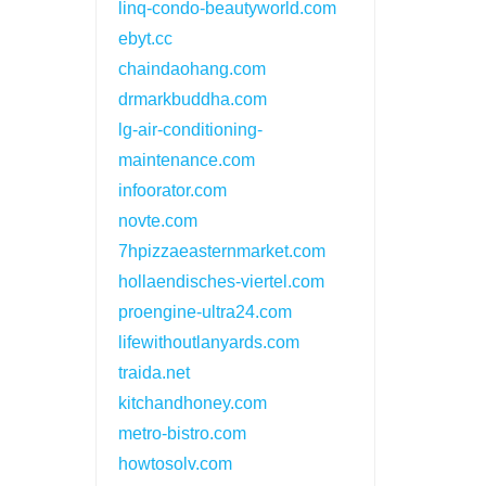
linq-condo-beautyworld.com
ebyt.cc
chaindaohang.com
drmarkbuddha.com
lg-air-conditioning-
maintenance.com
infoorator.com
novte.com
7hpizzaeasternmarket.com
hollaendisches-viertel.com
proengine-ultra24.com
lifewithoutlanyards.com
traida.net
kitchandhoney.com
metro-bistro.com
howtosolv.com