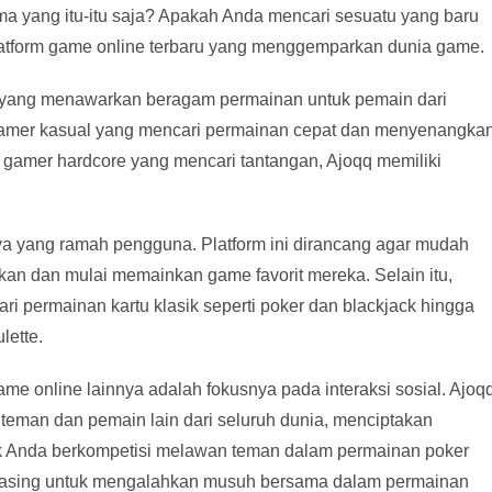
 yang itu-itu saja? Apakah Anda mencari sesuatu yang baru
platform game online terbaru yang menggemparkan dunia game.
r yang menawarkan beragam permainan untuk pemain dari
gamer kasual yang mencari permainan cepat dan menyenangka
u gamer hardcore yang mencari tantangan, Ajoqq memiliki
ya yang ramah pengguna. Platform ini dirancang agar mudah
n dan mulai memainkan game favorit mereka. Selain itu,
 permainan kartu klasik seperti poker dan blackjack hingga
lette.
 online lainnya adalah fokusnya pada interaksi sosial. Ajoq
eman dan pemain lain dari seluruh dunia, menciptakan
k Anda berkompetisi melawan teman dalam permainan poker
g asing untuk mengalahkan musuh bersama dalam permainan