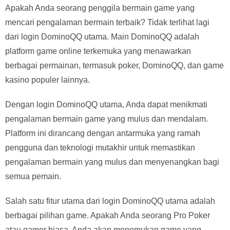
Apakah Anda seorang penggila bermain game yang
mencari pengalaman bermain terbaik? Tidak terlihat lagi
dari login DominoQQ utama. Main DominoQQ adalah
platform game online terkemuka yang menawarkan
berbagai permainan, termasuk poker, DominoQQ, dan game
kasino populer lainnya.
Dengan login DominoQQ utama, Anda dapat menikmati
pengalaman bermain game yang mulus dan mendalam.
Platform ini dirancang dengan antarmuka yang ramah
pengguna dan teknologi mutakhir untuk memastikan
pengalaman bermain yang mulus dan menyenangkan bagi
semua pemain.
Salah satu fitur utama dari login DominoQQ utama adalah
berbagai pilihan game. Apakah Anda seorang Pro Poker
atau gamer biasa, Anda akan menemukan game yang