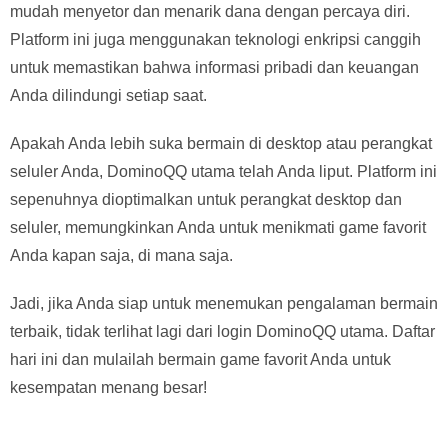
mudah menyetor dan menarik dana dengan percaya diri.
Platform ini juga menggunakan teknologi enkripsi canggih
untuk memastikan bahwa informasi pribadi dan keuangan
Anda dilindungi setiap saat.
Apakah Anda lebih suka bermain di desktop atau perangkat
seluler Anda, DominoQQ utama telah Anda liput. Platform ini
sepenuhnya dioptimalkan untuk perangkat desktop dan
seluler, memungkinkan Anda untuk menikmati game favorit
Anda kapan saja, di mana saja.
Jadi, jika Anda siap untuk menemukan pengalaman bermain
terbaik, tidak terlihat lagi dari login DominoQQ utama. Daftar
hari ini dan mulailah bermain game favorit Anda untuk
kesempatan menang besar!