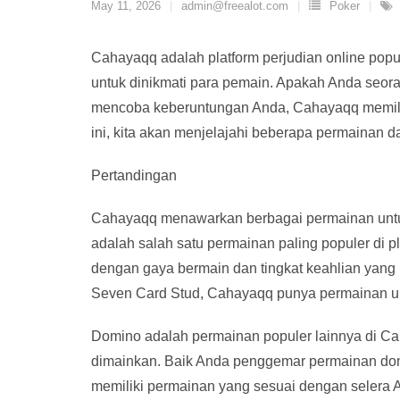
May 11, 2026
admin@freealot.com
Poker
Cahayaqq adalah platform perjudian online po
untuk dinikmati para pemain. Apakah Anda seor
mencoba keberuntungan Anda, Cahayaqq memili
ini, kita akan menjelajahi beberapa permainan d
Pertandingan
Cahayaqq menawarkan berbagai permainan untuk 
adalah salah satu permainan paling populer di pl
dengan gaya bermain dan tingkat keahlian yang
Seven Card Stud, Cahayaqq punya permainan u
Domino adalah permainan populer lainnya di Cah
dimainkan. Baik Anda penggemar permainan dom
memiliki permainan yang sesuai dengan selera 