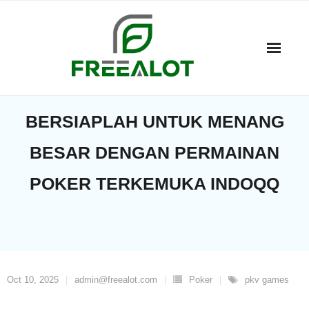
Skip
to
content
BERSIAPLAH UNTUK MENANG
BESAR DENGAN PERMAINAN
POKER TERKEMUKA INDOQQ
Oct 10, 2025
admin@freealot.com
Poker
pkv games