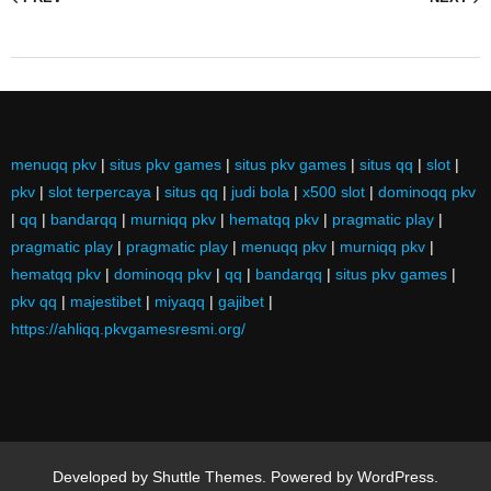
menuqq pkv
|
situs pkv games
|
situs pkv games
|
situs qq
|
slot
|
pkv
|
slot terpercaya
|
situs qq
|
judi bola
|
x500 slot
|
dominoqq pkv
|
qq
|
bandarqq
|
murniqq pkv
|
hematqq pkv
|
pragmatic play
|
pragmatic play
|
pragmatic play
|
menuqq pkv
|
murniqq pkv
|
hematqq pkv
|
dominoqq pkv
|
qq
|
bandarqq
|
situs pkv games
|
pkv qq
|
majestibet
|
miyaqq
|
gajibet
|
https://ahliqq.pkvgamesresmi.org/
Developed by
Shuttle Themes
. Powered by
WordPress
.