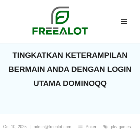
Skip
to
content
TINGKATKAN KETERAMPILAN
BERMAIN ANDA DENGAN LOGIN
UTAMA DOMINOQQ
Oct 10, 2025
admin@freealot.com
Poker
pkv games