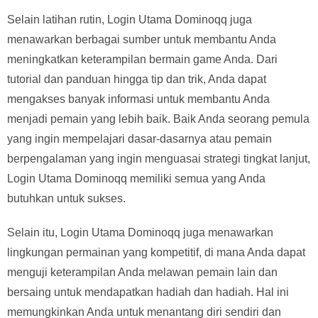
Selain latihan rutin, Login Utama Dominoqq juga
menawarkan berbagai sumber untuk membantu Anda
meningkatkan keterampilan bermain game Anda. Dari
tutorial dan panduan hingga tip dan trik, Anda dapat
mengakses banyak informasi untuk membantu Anda
menjadi pemain yang lebih baik. Baik Anda seorang pemula
yang ingin mempelajari dasar-dasarnya atau pemain
berpengalaman yang ingin menguasai strategi tingkat lanjut,
Login Utama Dominoqq memiliki semua yang Anda
butuhkan untuk sukses.
Selain itu, Login Utama Dominoqq juga menawarkan
lingkungan permainan yang kompetitif, di mana Anda dapat
menguji keterampilan Anda melawan pemain lain dan
bersaing untuk mendapatkan hadiah dan hadiah. Hal ini
memungkinkan Anda untuk menantang diri sendiri dan