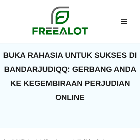
Skip
to
content
BUKA RAHASIA UNTUK SUKSES DI
BANDARJUDIQQ: GERBANG ANDA
KE KEGEMBIRAAN PERJUDIAN
ONLINE