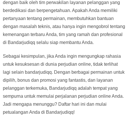
dengan baik oleh tim perwakilan layanan pelanggan yang
berdedikasi dan berpengetahuan. Apakah Anda memiliki
pertanyaan tentang permainan, membutuhkan bantuan
dengan masalah teknis, atau hanya ingin mengobrol tentang
kemenangan terbaru Anda, tim yang ramah dan profesional
di Bandarjudiqq selalu siap membantu Anda.
Sebagai kesimpulan, jika Anda ingin mengungkap rahasia
untuk kesuksesan di dunia perjudian online, tidak terlihat
lagi selain bandarjudiqq. Dengan berbagai permainan untuk
dipilih, bonus dan promosi yang fantastis, dan layanan
pelanggan terkemuka, Bandarjudiqq adalah tempat yang
sempurna untuk memulai perjalanan perjudian online Anda.
Jadi mengapa menunggu? Daftar hari ini dan mulai
petualangan Anda di Bandarjudiqq!