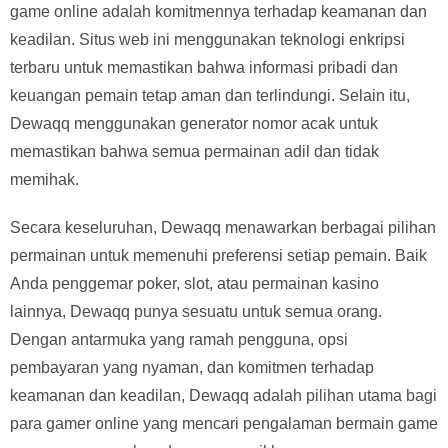
game online adalah komitmennya terhadap keamanan dan
keadilan. Situs web ini menggunakan teknologi enkripsi
terbaru untuk memastikan bahwa informasi pribadi dan
keuangan pemain tetap aman dan terlindungi. Selain itu,
Dewaqq menggunakan generator nomor acak untuk
memastikan bahwa semua permainan adil dan tidak
memihak.
Secara keseluruhan, Dewaqq menawarkan berbagai pilihan
permainan untuk memenuhi preferensi setiap pemain. Baik
Anda penggemar poker, slot, atau permainan kasino
lainnya, Dewaqq punya sesuatu untuk semua orang.
Dengan antarmuka yang ramah pengguna, opsi
pembayaran yang nyaman, dan komitmen terhadap
keamanan dan keadilan, Dewaqq adalah pilihan utama bagi
para gamer online yang mencari pengalaman bermain game