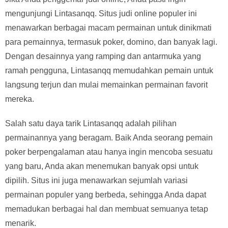
mengunjungi Lintasanqq. Situs judi online populer ini
menawarkan berbagai macam permainan untuk dinikmati
para pemainnya, termasuk poker, domino, dan banyak lagi.
Dengan desainnya yang ramping dan antarmuka yang
ramah pengguna, Lintasanqq memudahkan pemain untuk
langsung terjun dan mulai memainkan permainan favorit
mereka.
Salah satu daya tarik Lintasanqq adalah pilihan
permainannya yang beragam. Baik Anda seorang pemain
poker berpengalaman atau hanya ingin mencoba sesuatu
yang baru, Anda akan menemukan banyak opsi untuk
dipilih. Situs ini juga menawarkan sejumlah variasi
permainan populer yang berbeda, sehingga Anda dapat
memadukan berbagai hal dan membuat semuanya tetap
menarik.