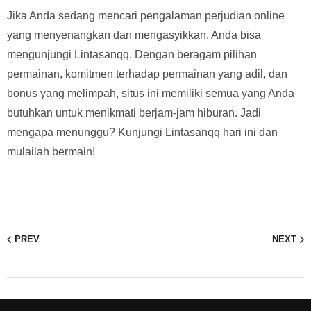
Jika Anda sedang mencari pengalaman perjudian online
yang menyenangkan dan mengasyikkan, Anda bisa
mengunjungi Lintasanqq. Dengan beragam pilihan
permainan, komitmen terhadap permainan yang adil, dan
bonus yang melimpah, situs ini memiliki semua yang Anda
butuhkan untuk menikmati berjam-jam hiburan. Jadi
mengapa menunggu? Kunjungi Lintasanqq hari ini dan
mulailah bermain!
PREV
NEXT