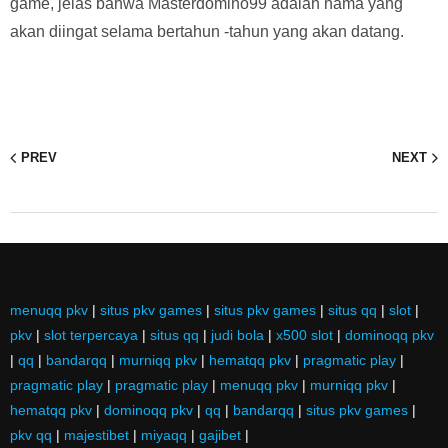
game, jelas bahwa Masterdomino99 adalah nama yang
akan diingat selama bertahun -tahun yang akan datang.
PREV
NEXT
menuqq pkv
|
situs pkv games
|
situs pkv games
|
situs qq
|
slot
|
pkv
|
slot terpercaya
|
situs qq
|
judi bola
|
x500 slot
|
dominoqq pkv
|
qq
|
bandarqq
|
murniqq pkv
|
hematqq pkv
|
pragmatic play
|
pragmatic play
|
pragmatic play
|
menuqq pkv
|
murniqq pkv
|
hematqq pkv
|
dominoqq pkv
|
qq
|
bandarqq
|
situs pkv games
|
pkv qq
|
majestibet
|
miyaqq
|
gajibet
|