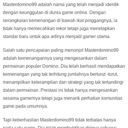
Masterdomino99 adalah nama yang telah menjadi identik
dengan keunggulan di dunia game online. Dengan
serangkaian kemenangan di bawah ikat pinggangnya, ia
tidak hanya memecahkan rekor tetapi juga menetapkan
standar baru untuk apa artinya menjadi gamer utama.
Salah satu pencapaian paling menonjol Masterdomino99
adalah kemenangannya yang mengesankan dalam
permainan populer Domino. Dia telah berhasil mendapatkan
kemenangan yang tak terhitung jumlahnya berturut -turut,
menampilkan keterampilan dan strategi yang tak tertandingi
dalam permainan. Prestasi ini tidak hanya mengesankan
sesama gamernya tetapi juga menarik perhatian komunitas
game pada umumnya.
Tapi keberhasilan Masterdomino99 tidak terbatas hanya
pada satu game. Dia telah membuktikan dirinya sebagai