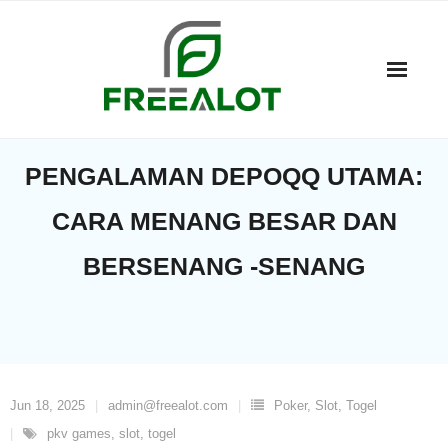
Skip
to
content
PENGALAMAN DEPOQQ UTAMA:
CARA MENANG BESAR DAN
BERSENANG -SENANG
Jun 18, 2025
admin@freealot.com
Poker
,
Slot
,
Togel
pkv games
,
slot
,
togel