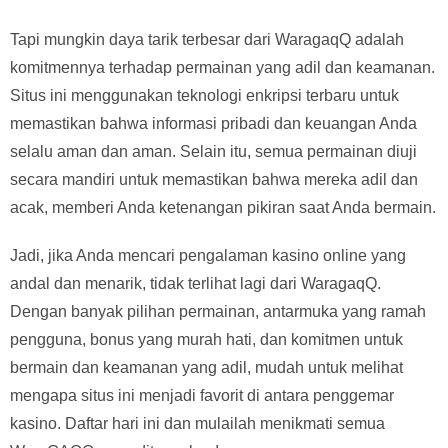
Tapi mungkin daya tarik terbesar dari WaragaqQ adalah
komitmennya terhadap permainan yang adil dan keamanan.
Situs ini menggunakan teknologi enkripsi terbaru untuk
memastikan bahwa informasi pribadi dan keuangan Anda
selalu aman dan aman. Selain itu, semua permainan diuji
secara mandiri untuk memastikan bahwa mereka adil dan
acak, memberi Anda ketenangan pikiran saat Anda bermain.
Jadi, jika Anda mencari pengalaman kasino online yang
andal dan menarik, tidak terlihat lagi dari WaragaqQ.
Dengan banyak pilihan permainan, antarmuka yang ramah
pengguna, bonus yang murah hati, dan komitmen untuk
bermain dan keamanan yang adil, mudah untuk melihat
mengapa situs ini menjadi favorit di antara penggemar
kasino. Daftar hari ini dan mulailah menikmati semua