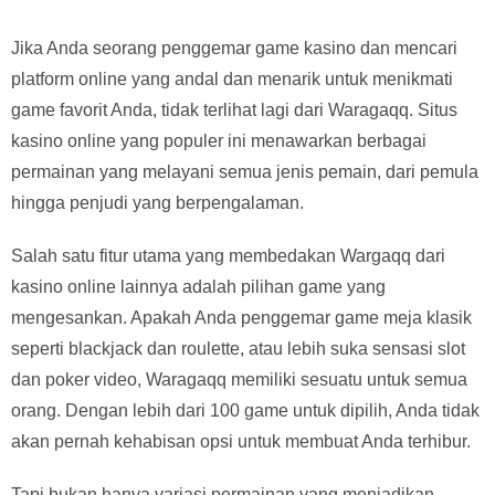
Jika Anda seorang penggemar game kasino dan mencari
platform online yang andal dan menarik untuk menikmati
game favorit Anda, tidak terlihat lagi dari Waragaqq. Situs
kasino online yang populer ini menawarkan berbagai
permainan yang melayani semua jenis pemain, dari pemula
hingga penjudi yang berpengalaman.
Salah satu fitur utama yang membedakan Wargaqq dari
kasino online lainnya adalah pilihan game yang
mengesankan. Apakah Anda penggemar game meja klasik
seperti blackjack dan roulette, atau lebih suka sensasi slot
dan poker video, Waragaqq memiliki sesuatu untuk semua
orang. Dengan lebih dari 100 game untuk dipilih, Anda tidak
akan pernah kehabisan opsi untuk membuat Anda terhibur.
Tapi bukan hanya variasi permainan yang menjadikan