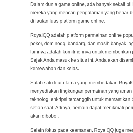
Dalam dunia game online, ada banyak sekali pili
mereka yang mencari pengalaman yang benar-b
di lautan luas platform game online.
RoyalQQ adalah platform permainan online pop
poker, dominoqq, bandarq, dan masih banyak la
lainnya adalah komitmennya untuk memberikan
Sejak Anda masuk ke situs ini, Anda akan dis
kemewahan dan kelas.
Salah satu fitur utama yang membedakan RoyalQ
menyediakan lingkungan permainan yang aman d
teknologi enkripsi tercanggih untuk memastikan
setiap saat. Artinya, pemain dapat menikmati per
akan dibobol.
Selain fokus pada keamanan, RoyalQQ juga me