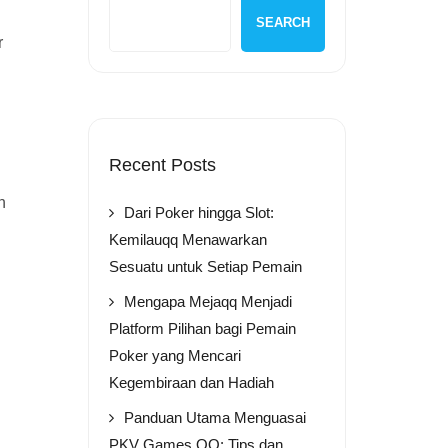
SEARCH
r
Recent Posts
n
Dari Poker hingga Slot:
Kemilauqq Menawarkan
Sesuatu untuk Setiap Pemain
Mengapa Mejaqq Menjadi
Platform Pilihan bagi Pemain
Poker yang Mencari
Kegembiraan dan Hadiah
Panduan Utama Menguasai
PKV Games QQ: Tips dan