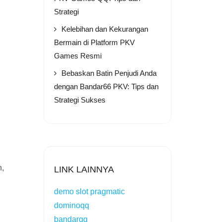
Strategi
Kelebihan dan Kekurangan
Bermain di Platform PKV
Games Resmi
Bebaskan Batin Penjudi Anda
dengan Bandar66 PKV: Tips dan
Strategi Sukses
n,
LINK LAINNYA
demo slot pragmatic
dominoqq
bandarqq