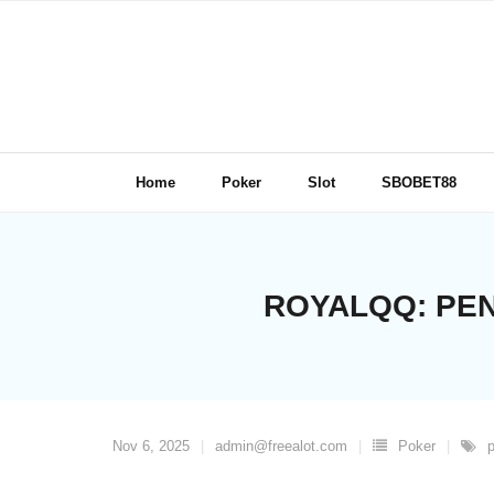
Skip
to
content
Home
Poker
Slot
SBOBET88
ROYALQQ: PE
Nov 6, 2025
admin@freealot.com
Poker