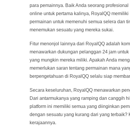
para pemainnya. Baik Anda seorang profesiona
online untuk pertama kalinya, RoyalQQ memilik
permainan untuk memenuhi semua selera dan ti
menemukan sesuatu yang mereka sukai.
Fitur menonjol lainnya dari RoyalQQ adalah kom
menawarkan dukungan pelanggan 24 jam untuk
yang mungkin mereka miliki. Apakah Anda menga
memerlukan saran tentang permainan mana yang
berpengetahuan di RoyalQQ selalu siap memban
Secara keseluruhan, RoyalQQ menawarkan peng
Dari antarmukanya yang ramping dan canggih h
platform ini memiliki semua yang diinginkan pe
dengan sesuatu yang kurang dari yang terbaik? 
kerajaannya.