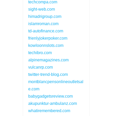
techcompa.com
sight-web.com
himadrigroup.com
islamroman.com
td-autofinance.com
frienlyjokerpoker.com
kowloonnslots.com
techibro.com
alpinemagazines.com
vulcanrp.com
twitter-trend-blog.com
montblancpensonlineoutletsal
e.com
babygadgetsreview.com
akupunktur-ambulanz.com
whatiremembered.com