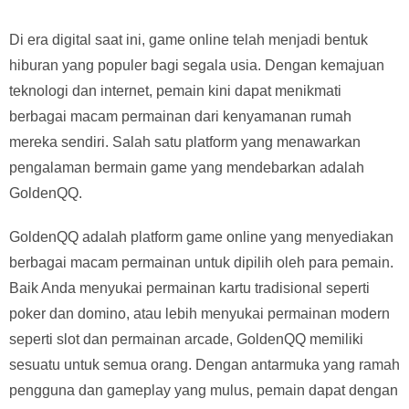
Di era digital saat ini, game online telah menjadi bentuk
hiburan yang populer bagi segala usia. Dengan kemajuan
teknologi dan internet, pemain kini dapat menikmati
berbagai macam permainan dari kenyamanan rumah
mereka sendiri. Salah satu platform yang menawarkan
pengalaman bermain game yang mendebarkan adalah
GoldenQQ.
GoldenQQ adalah platform game online yang menyediakan
berbagai macam permainan untuk dipilih oleh para pemain.
Baik Anda menyukai permainan kartu tradisional seperti
poker dan domino, atau lebih menyukai permainan modern
seperti slot dan permainan arcade, GoldenQQ memiliki
sesuatu untuk semua orang. Dengan antarmuka yang ramah
pengguna dan gameplay yang mulus, pemain dapat dengan