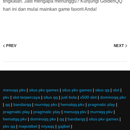
tingkatan. Jadi mengapa menunggu? Kunjungi GoldenQQ
hari ini dan mulai mainkan game favorit Anda!
PREV
NEXT
menuqq pkv
|
situs pkv games
|
situs pkv games
|
situs qq
|
slot
|
pkv
|
slot terpercaya
|
situs qq
|
judi bola
|
x500 slot
|
dominoqq pkv
|
qq
|
bandarqq
|
murniqq pkv
|
hematqq pkv
|
pragmatic play
|
pragmatic play
|
pragmatic play
|
menuqq pkv
|
murniqq pkv
|
hematqq pkv
|
dominoqq pkv
|
qq
|
bandarqq
|
situs pkv games
|
pkv qq
|
majestibet
|
miyaqq
|
gajibet
|